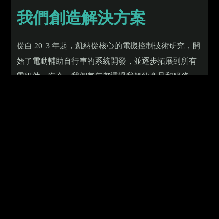
我們創造解決方案
從自 2013 年起，凱納從核心的電機控制技術研究，開
始了電動輔助自行車的系統開發，並逐步拓展到所有
零組件。迄今，我們每年都透過我們的產品和服務，
協助全球的自行車品牌商和製造商，在世界各地打造
超過 400,000 輛高性能的智慧電動輔助自行車。
在這過程中，我們也建立了一支資深的 E-Bike 團隊，
包含自行車業與電子業在設計、開發、製造和服務的
專家；通過創造突破性的創新和整合；與我們的合作
夥伴一起探索更多的可能性。